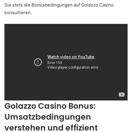
Sie stets die Bonusbedingungen auf Golazzo Casino
konsultieren.
Golazzo Casino Bonus:
Umsatzbedingungen
verstehen und effizient