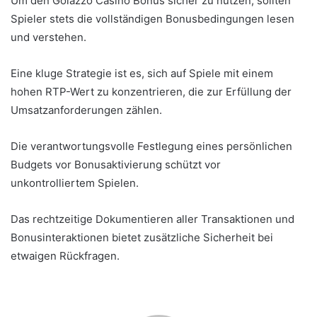
Um den Golazzo Casino Bonus sicher zu nutzen, sollten
Spieler stets die vollständigen Bonusbedingungen lesen
und verstehen.
Eine kluge Strategie ist es, sich auf Spiele mit einem
hohen RTP-Wert zu konzentrieren, die zur Erfüllung der
Umsatzanforderungen zählen.
Die verantwortungsvolle Festlegung eines persönlichen
Budgets vor Bonusaktivierung schützt vor
unkontrolliertem Spielen.
Das rechtzeitige Dokumentieren aller Transaktionen und
Bonusinteraktionen bietet zusätzliche Sicherheit bei
etwaigen Rückfragen.