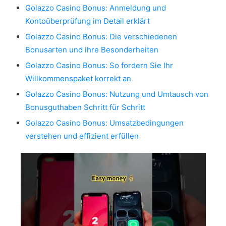
Golazzo Casino Bonus: Anmeldung und
Kontoüberprüfung im Detail erklärt
Golazzo Casino Bonus: Die verschiedenen
Bonusarten und ihre Besonderheiten
Golazzo Casino Bonus: So fordern Sie Ihr
Willkommenspaket korrekt an
Golazzo Casino Bonus: Nutzung und Umtausch von
Bonusguthaben Schritt für Schritt
Golazzo Casino Bonus: Umsatzbedingungen
verstehen und effizient erfüllen