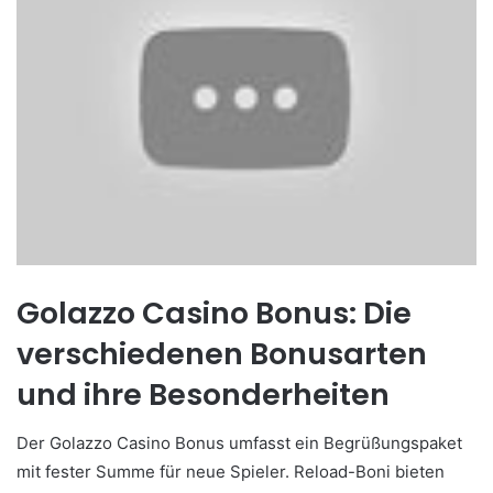
Golazzo Casino Bonus: Die
verschiedenen Bonusarten
und ihre Besonderheiten
Der Golazzo Casino Bonus umfasst ein Begrüßungspaket
mit fester Summe für neue Spieler. Reload-Boni bieten