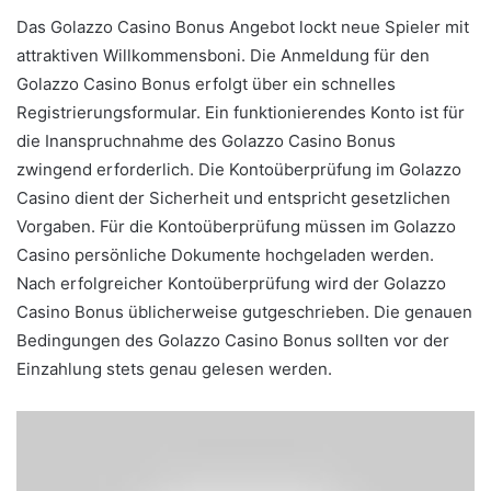
Das Golazzo Casino Bonus Angebot lockt neue Spieler mit
attraktiven Willkommensboni. Die Anmeldung für den
Golazzo Casino Bonus erfolgt über ein schnelles
Registrierungsformular. Ein funktionierendes Konto ist für
die Inanspruchnahme des Golazzo Casino Bonus
zwingend erforderlich. Die Kontoüberprüfung im Golazzo
Casino dient der Sicherheit und entspricht gesetzlichen
Vorgaben. Für die Kontoüberprüfung müssen im Golazzo
Casino persönliche Dokumente hochgeladen werden.
Nach erfolgreicher Kontoüberprüfung wird der Golazzo
Casino Bonus üblicherweise gutgeschrieben. Die genauen
Bedingungen des Golazzo Casino Bonus sollten vor der
Einzahlung stets genau gelesen werden.