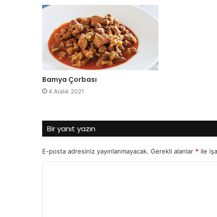
Bamya Çorbası
4 Aralık 2021
Bir yanıt yazın
E-posta adresiniz yayınlanmayacak.
Gerekli alanlar
*
ile iş
Y
o
r
u