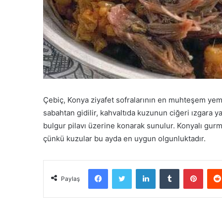
Çebiç, Konya ziyafet sofralarının en muhteşem yeme
sabahtan gidilir, kahvaltıda kuzunun ciğeri ızgara
bulgur pilavı üzerine konarak sunulur. Konyalı gurme
çünkü kuzular bu ayda en uygun olgunluktadır.
Facebook
Twitter
LinkedIn
Tumblr
Pinter
Paylaş