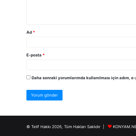
m
*
Ad
*
E-posta
*
Daha sonraki yorumlarımda kullanılması için adım, e-
© Telif Hakkı 2026, Tüm Hakları Saklıdır |
KONYAM.N