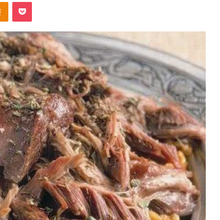
takte
Odnoklassniki
Pocket