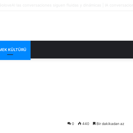
at Communication Feels Fluid in English on Lusy.chat
MEK KÜLTÜRÜ
0
440
Bir dakikadan az