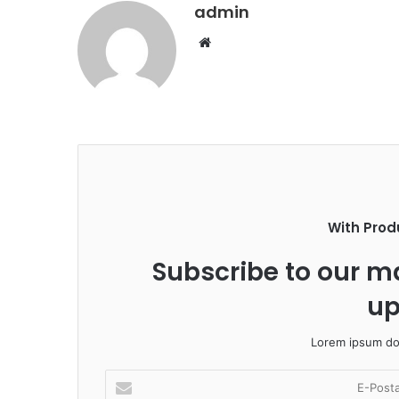
admin
Web
sitesi
With Prod
Subscribe to our ma
up
Lorem ipsum dol
E-
Posta