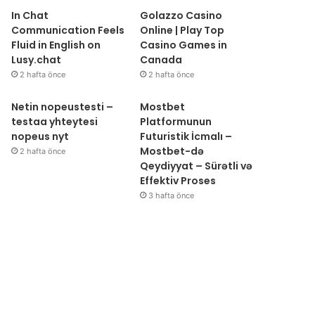
In Chat
Golazzo Casino
Communication Feels
Online | Play Top
Fluid in English on
Casino Games in
Lusy.chat
Canada
2 hafta önce
2 hafta önce
Netin nopeustesti –
Mostbet
testaa yhteytesi
Platformunun
nopeus nyt
Futuristik İcmalı –
Mostbet-də
2 hafta önce
Qeydiyyat – Sürətli və
Effektiv Proses
3 hafta önce