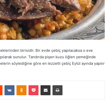
klerinden birisidir. Bir evde çebiç yapılacaksa o eve
 yapılarak sunulur. Tandırda pişen kuzu öğlen yemeğinde
lerin söylediğine göre en lezzetli çebiç Eylül ayında yapılır
est
Reddit
VKontakte
Odnoklassniki
Pocket
E-Posta ile paylaş
Yazdır