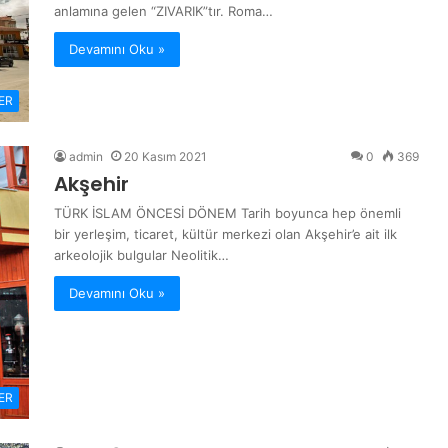
anlamına gelen “ZIVARIK”tır. Roma…
Devamını Oku »
ER
admin
20 Kasım 2021
0
369
Akşehir
TÜRK İSLAM ÖNCESİ DÖNEM Tarih boyunca hep önemli
bir yerleşim, ticaret, kültür merkezi olan Akşehir’e ait ilk
arkeolojik bulgular Neolitik…
Devamını Oku »
ER