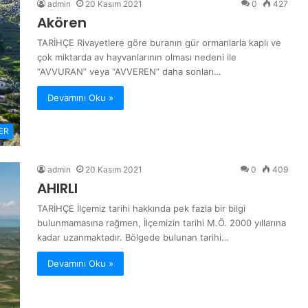
admin
20 Kasım 2021
0
427
Akören
TARİHÇE Rivayetlere göre buranın gür ormanlarla kaplı ve
çok miktarda av hayvanlarının olması nedeni ile
“AVVURAN” veya “AVVEREN” daha sonları…
Devamını Oku »
ER
admin
20 Kasım 2021
0
409
AHIRLI
TARİHÇE İlçemiz tarihi hakkında pek fazla bir bilgi
bulunmamasına rağmen, İlçemizin tarihi M.Ö. 2000 yıllarına
kadar uzanmaktadır. Bölgede bulunan tarihi…
Devamını Oku »