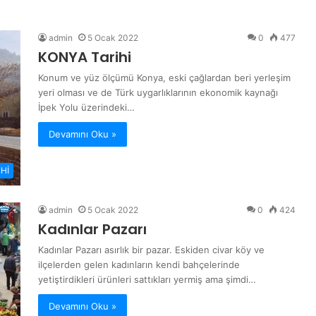
admin
5 Ocak 2022
0
477
KONYA Tarihi
Konum ve yüz ölçümü Konya, eski çağlardan beri yerleşim
yeri olması ve de Türk uygarlıklarının ekonomik kaynağı
İpek Yolu üzerindeki…
Devamını Oku »
Hİ
admin
5 Ocak 2022
0
424
Kadınlar Pazarı
Kadınlar Pazarı asırlık bir pazar. Eskiden civar köy ve
ilçelerden gelen kadınların kendi bahçelerinde
yetiştirdikleri ürünleri sattıkları yermiş ama şimdi…
Devamını Oku »