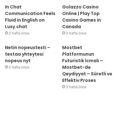
In Chat
Golazzo Casino
Communication Feels
Online | Play Top
Fluid in English on
Casino Games in
Lusy.chat
Canada
2 hafta önce
2 hafta önce
Netin nopeustesti –
Mostbet
testaa yhteytesi
Platformunun
nopeus nyt
Futuristik İcmalı –
Mostbet-də
2 hafta önce
Qeydiyyat – Sürətli və
Effektiv Proses
3 hafta önce