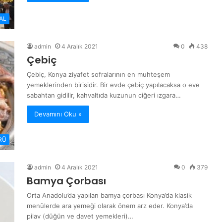
AL
admin
4 Aralık 2021
0
438
Çebiç
Çebiç, Konya ziyafet sofralarının en muhteşem
yemeklerinden birisidir. Bir evde çebiç yapılacaksa o eve
sabahtan gidilir, kahvaltıda kuzunun ciğeri ızgara…
Devamını Oku »
RÜ
admin
4 Aralık 2021
0
379
Bamya Çorbası
Orta Anadolu’da yapılan bamya çorbası Konya’da klasik
menülerde ara yemeği olarak önem arz eder. Konya’da
pilav (düğün ve davet yemekleri)…