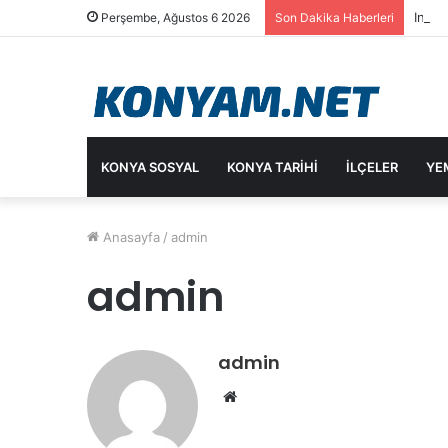
In Ch
Perşembe, Ağustos 6 2026
Son Dakika Haberleri
KONYA SOSYAL
KONYA TARİHİ
İLÇELER
YE
Anasayfa
/
admin
admin
admin
Web
sitesi