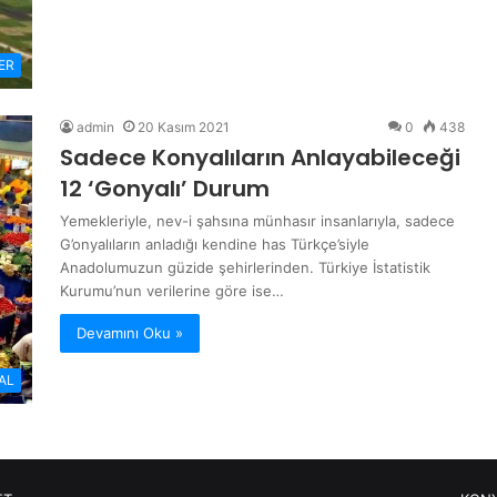
ER
admin
20 Kasım 2021
0
438
Sadece Konyalıların Anlayabileceği
12 ‘Gonyalı’ Durum
Yemekleriyle, nev-i şahsına münhasır insanlarıyla, sadece
G’onyalıların anladığı kendine has Türkçe’siyle
Anadolumuzun güzide şehirlerinden. Türkiye İstatistik
Kurumu’nun verilerine göre ise…
Devamını Oku »
AL