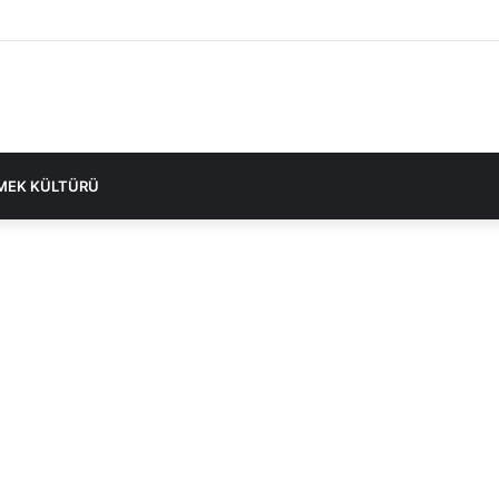
at Communication Feels Fluid in English on Lusy.chat
MEK KÜLTÜRÜ