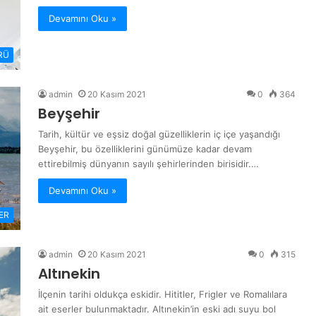
Devamını Oku »
RÜ
admin
20 Kasım 2021
0
364
Beyşehir
Tarih, kültür ve eşsiz doğal güzelliklerin iç içe yaşandığı
Beyşehir, bu özelliklerini günümüze kadar devam
ettirebilmiş dünyanın sayılı şehirlerinden birisidir.…
Devamını Oku »
ER
admin
20 Kasım 2021
0
315
Altınekin
İlçenin tarihi oldukça eskidir. Hititler, Frigler ve Romalılara
ait eserler bulunmaktadır. Altınekin’in eski adı suyu bol