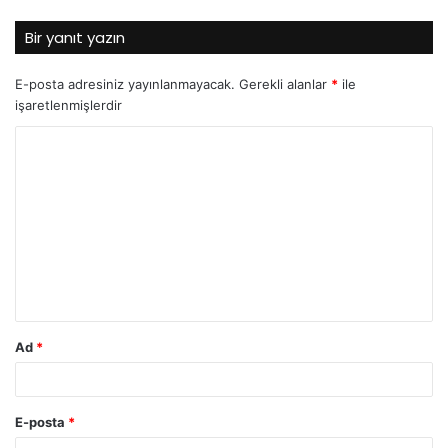
Bir yanıt yazın
E-posta adresiniz yayınlanmayacak.
Gerekli alanlar
*
ile
işaretlenmişlerdir
Y
o
r
u
m
*
Ad
*
E-posta
*