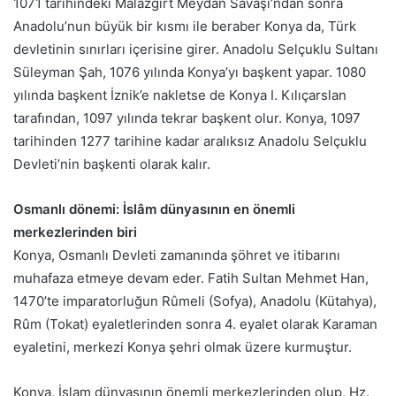
1071 tarihindeki Malazgirt Meydan Savaşı’ndan sonra
Anadolu’nun büyük bir kısmı ile beraber Konya da, Türk
devletinin sınırları içerisine girer. Anadolu Selçuklu Sultanı
Süleyman Şah, 1076 yılında Konya’yı başkent yapar. 1080
yılında başkent İznik’e nakletse de Konya I. Kılıçarslan
tarafından, 1097 yılında tekrar başkent olur. Konya, 1097
tarihinden 1277 tarihine kadar aralıksız Anadolu Selçuklu
Devleti’nin başkenti olarak kalır.
Osmanlı dönemi: İslâm dünyasının en önemli
merkezlerinden biri
Konya, Osmanlı Devleti zamanında şöhret ve itibarını
muhafaza etmeye devam eder. Fatih Sultan Mehmet Han,
1470’te imparatorluğun Rûmeli (Sofya), Anadolu (Kütahya),
Rûm (Tokat) eyaletlerinden sonra 4. eyalet olarak Karaman
eyaletini, merkezi Konya şehri olmak üzere kurmuştur.
Konya, İslam dünyasının önemli merkezlerinden olup, Hz.