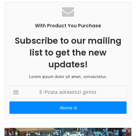
With Product You Purchase
Subscribe to our mailing
list to get the new
updates!
Lorem ipsum dolor sit amet, consectetur.
E-
Posta
adresinizi
giriniz