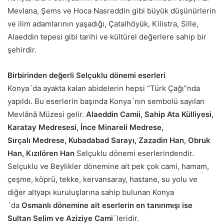
Mevlana, Şems ve Hoca Nasreddin gibi büyük düşünürlerin
ve ilim adamlarının yaşadığı, Çatalhöyük, Kilistra, Sille,
Alaeddin tepesi gibi tarihi ve kültürel değerlere sahip bir
şehirdir.
Birbirinden değerli Selçuklu dönemi eserleri
Konya´da ayakta kalan abidelerin hepsi “Türk Çağı”nda
yapıldı. Bu eserlerin başında Konya´nın sembolü sayılan
Mevlânâ Müzesi gelir.
Alaeddin Camii, Sahip Ata Külliyesi,
Karatay Medresesi,
İ
nce Minareli Medrese,
S
ı
r
ç
al
ı
Medrese, Kubadabad Sarayı, Zazadin Han, Obruk
Han, Kızılören Han
Selçuklu dönemi eserlerindendir.
Selçuklu ve Beylikler dönemine ait pek çok cami, hamam,
çeşme, köprü, tekke, kervansaray, hastane, su yolu ve
diğer altyapı kuruluşlarına sahip bulunan Konya
´da
Osmanl
ı
d
ö
nemine ait eserlerin en tan
ı
nm
ı
ş
ı
ise
Sultan Selim ve Aziziye Cami
´leridir.