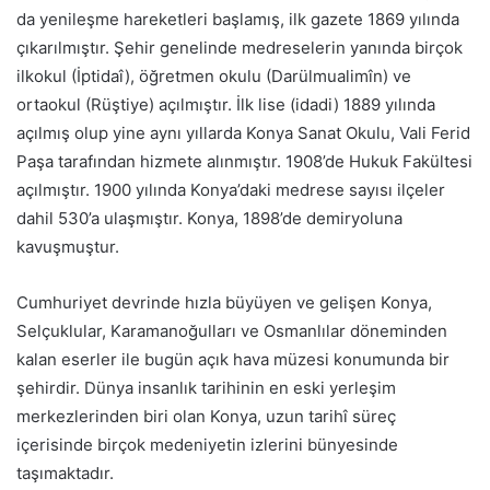
da yenileşme hareketleri başlamış, ilk gazete 1869 yılında
çıkarılmıştır. Şehir genelinde medreselerin yanında birçok
ilkokul (İptidaî), öğretmen okulu (Darülmualimîn) ve
ortaokul (Rüştiye) açılmıştır. İlk lise (idadi) 1889 yılında
açılmış olup yine aynı yıllarda Konya Sanat Okulu, Vali Ferid
Paşa tarafından hizmete alınmıştır. 1908’de Hukuk Fakültesi
açılmıştır. 1900 yılında Konya’daki medrese sayısı ilçeler
dahil 530’a ulaşmıştır. Konya, 1898’de demiryoluna
kavuşmuştur.
Cumhuriyet devrinde hızla büyüyen ve gelişen Konya,
Selçuklular, Karamanoğulları ve Osmanlılar döneminden
kalan eserler ile bugün açık hava müzesi konumunda bir
şehirdir. Dünya insanlık tarihinin en eski yerleşim
merkezlerinden biri olan Konya, uzun tarihî süreç
içerisinde birçok medeniyetin izlerini bünyesinde
taşımaktadır.