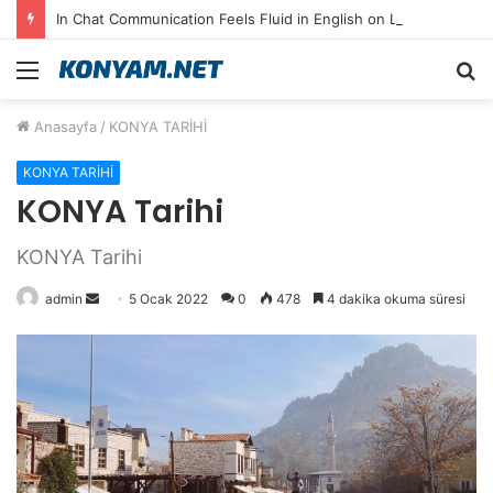
In Chat Communication Feels Fluid in English on Lusy.chat
Menü
A
y
Anasayfa
/
KONYA TARİHİ
...
KONYA TARİHİ
KONYA Tarihi
KONYA Tarihi
Bir
admin
5 Ocak 2022
0
478
4 dakika okuma süresi
e-
posta
göndermek