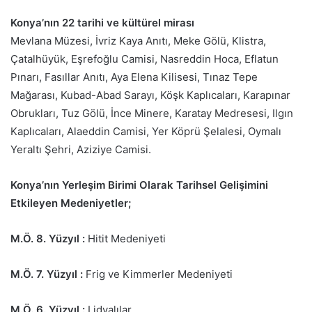
Konya’nın 22 tarihi ve kültürel mirası
Mevlana Müzesi, İvriz Kaya Anıtı, Meke Gölü, Klistra,
Çatalhüyük, Eşrefoğlu Camisi, Nasreddin Hoca, Eflatun
Pınarı, Fasıllar Anıtı, Aya Elena Kilisesi, Tınaz Tepe
Mağarası, Kubad-Abad Sarayı, Köşk Kaplıcaları, Karapınar
Obrukları, Tuz Gölü, İnce Minere, Karatay Medresesi, Ilgın
Kaplıcaları, Alaeddin Camisi, Yer Köprü Şelalesi, Oymalı
Yeraltı Şehri, Aziziye Camisi.
Konya’nın Yerleşim Birimi Olarak Tarihsel Gelişimini
Etkileyen Medeniyetler;
M.Ö. 8. Yüzyıl :
Hitit Medeniyeti
M.Ö. 7. Yüzyıl :
Frig ve Kimmerler Medeniyeti
M.Ö. 6. Yüzyıl :
Lidyalılar