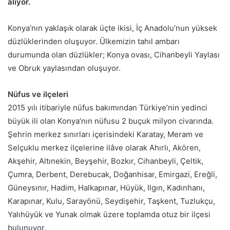
alıyor.
Konya’nın yaklaşık olarak üçte ikisi, İç Anadolu’nun yüksek
düzlüklerinden oluşuyor. Ülkemizin tahıl ambarı
durumunda olan düzlükler; Konya ovası, Cihanbeyli Yaylası
ve Obruk yaylasından oluşuyor.
Nüfus ve ilçeleri
2015 yılı itibariyle nüfus bakımından Türkiye’nin yedinci
büyük ili olan Konya’nın nüfusu 2 buçuk milyon civarında.
Şehrin merkez sınırları içerisindeki Karatay, Meram ve
Selçuklu merkez ilçelerine ilâve olarak Ahırlı, Akören,
Akşehir, Altınekin, Beyşehir, Bozkır, Cihanbeyli, Çeltik,
Çumra, Derbent, Derebucak, Doğanhisar, Emirgazi, Ereğli,
Güneysınır, Hadim, Halkapınar, Hüyük, Ilgın, Kadınhanı,
Karapınar, Kulu, Sarayönü, Seydişehir, Taşkent, Tuzlukçu,
Yalıhüyük ve Yunak olmak üzere toplamda otuz bir ilçesi
bulunuyor.