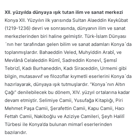
XII. yüzyılda dünyaya ışık tutan ilim ve sanat merkezi
Konya XII. Yüzyılın ilk yarısında Sultan Alaeddin Keykûbat
(1219-1236) devri ve sonrasında, dünyanın ilim ve sanat
merkezlerinden biri haline gelmiştir. Türk-İslam Dünyası
´nın her tarafından gelen bilim ve sanat adamları Konya´da
toplanmışlardır. Bahaeddin Veled, Muhyiddin Arabî, ve
Mevlânâ Celaleddin Rûmî, Sadreddin Konevî, Şemsî
Tebrizî, Kadı Burhaneddin, Kadı Siraceddin, Urmemi gibi
bilgin, mutasavvıf ve filozoflar kıymetli eserlerini Konya´da
hazırlayarak, dünyaya ışık tutmuşlardır. “Konya´nın Altın
Çağı” denilebilecek bu dönem, XIV. yüzyıl ortalarına kadar
devam etmiştir. Selimiye Camii, Yusufağa Kitaplığı, Piri
Mehmet Paşa Camii, Şerafettin Camii, Kapu Camii, Hacı
Fettah Camii, Nakiboğlu ve Aziziye Camileri, Şeyh Halilî
Türbesi ile Konya’da bulunan mimarî eserlerinden
bazılarıdır.