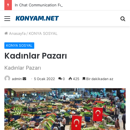
In Chat Communication Feels Fluid in English on Lusy.chat
Menü
A
y
Anasayfa
/
KONYA SOSYAL
...
KONYA SOSYAL
Kadınlar Pazarı
Kadınlar Pazarı
Bir
admin
5 Ocak 2022
0
425
Bir dakikadan az
e-
posta
göndermek