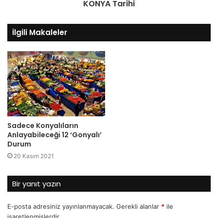
KONYA Tarihi
İlgili Makaleler
Sadece Konyalıların
Anlayabileceği 12 ‘Gonyalı’
Durum
20 Kasım 2021
Bir yanıt yazın
E-posta adresiniz yayınlanmayacak.
Gerekli alanlar
*
ile
işaretlenmişlerdir