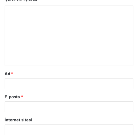
Y
o
r
u
m
*
Ad
*
E-posta
*
İnternet sitesi