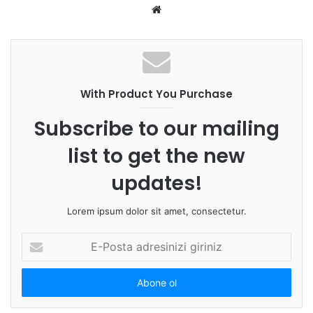
Web
sitesi
With Product You Purchase
Subscribe to our mailing
list to get the new
updates!
Lorem ipsum dolor sit amet, consectetur.
E-
Posta
adresinizi
giriniz