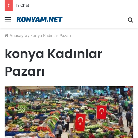
In Chat Communication Feels Fluid in English on Lusy.chat
Menü
A
y
Anasayfa
/
konya Kadınlar Pazarı
...
konya Kadınlar
Pazarı