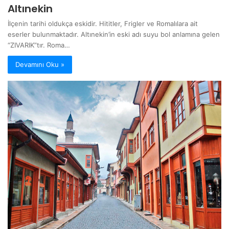
Altınekin
İlçenin tarihi oldukça eskidir. Hititler, Frigler ve Romalılara ait
eserler bulunmaktadır. Altınekin’in eski adı suyu bol anlamına gelen
“ZIVARIK”tır. Roma…
Devamını Oku »