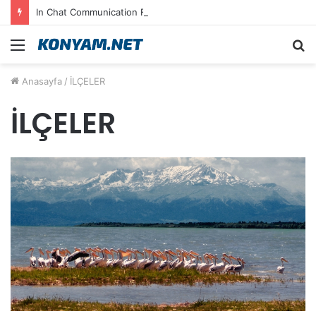
In Chat Communication Feels Fluid in English on Lusy.chat
Menü
A
y
Anasayfa
/
İLÇELER
...
İLÇELER