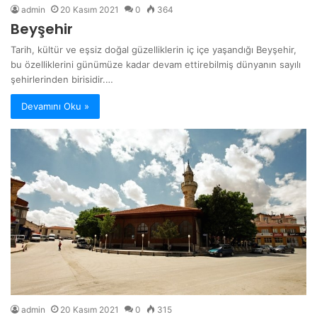
admin
20 Kasım 2021
0
364
Beyşehir
Tarih, kültür ve eşsiz doğal güzelliklerin iç içe yaşandığı Beyşehir,
bu özelliklerini günümüze kadar devam ettirebilmiş dünyanın sayılı
şehirlerinden birisidir.…
Devamını Oku »
admin
20 Kasım 2021
0
315