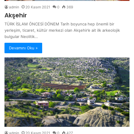
admin
20 Kasım 2021
0
369
Akşehir
TÜRK İSLAM ÖNCESİ DÖNEM Tarih boyunca hep önemli bir
yerleşim, ticaret, kültür merkezi olan Akşehir’e ait ilk arkeolojik
bulgular Neolitik…
Devamını Oku »
admin
20 Kasım 2021
0
427