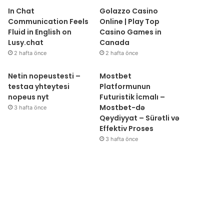
In Chat
Golazzo Casino
Communication Feels
Online | Play Top
Fluid in English on
Casino Games in
Lusy.chat
Canada
2 hafta önce
2 hafta önce
Netin nopeustesti –
Mostbet
testaa yhteytesi
Platformunun
nopeus nyt
Futuristik İcmalı –
Mostbet-də
3 hafta önce
Qeydiyyat – Sürətli və
Effektiv Proses
3 hafta önce