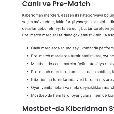
Canlı və Pre-Match
Kiberidman mərcləri, əsasən iki kateqoriyaya bölün
seçim mövcuddur, lakin fərqli yanaşmalar tələb edir
qərarlar qəbul etməyi tələb edir; bu, bir tərəfdən yük
Pre-match mərclər isə daha çox statistik təhlilə əsas
Canlı mərclərdə round sayı, komanda performans
Pre-match mərclərdə turnir statistikası, oyunç
Mostbet-də canlı mərclər üçün interfeys real 
Pre-match mərclərdə əmsallar daha sabitdir, l
Kiberidman turnirlərində vaxt fərqləri nəzərə a
Oyun yeniləmələri və meta dəyişiklikləri mərcl
Mostbet-də həm fərdi oyunçulara, həm də k
Mostbet-də Kiberidman Str