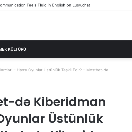
Casino Online | Play Top Casino Games in Canada
MEK KÜLTÜRÜ
rcləri – Hansı Oyunlar Üstünlük Təşkil Edir? – Mostbet-də
et-də Kiberidman
 Oyunlar Üstünlük