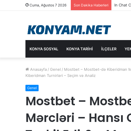
Golazzo 
Cuma, Ağustos 7 2026
Son Dakika Haberleri
KONYA SOSYAL
KONYA TARİHİ
İLÇELER
YE
Anasayfa
/
Genel
/
Mostbet – Mostbet-də Kiberidman Mə
Kiberidman Turnirləri – Seçim və Analiz
Genel
Mostbet – Mostb
Mərcləri – Hansı