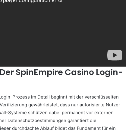
 Der SpinEmpire Casino Login-
ogin-Prozess im Detail beginnt mit der verschlüsselten
erifizierung gewährleistet, dass nur autorisierte Nutzer
rewall-Systeme schützen dabei permanent vor externen
cher Datenschutzbestimmungen garantiert die
Dieser durchdachte Ablauf bildet das Fundament für ein