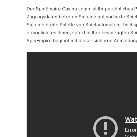
Der SpinEmpire Casino Login ist Ihr persönliches Po
Zugangsdaten betreten Sie eine gut sortierte Spie
Sie eine breite Palette von Spielautomaten, Tischsp
ermöglicht es Ihnen, sofort in Ihre bevorzugten S
SpinEmpire beginnt mit dieser sicheren Anmeldun