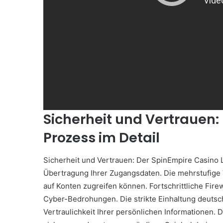
Sicherheit und Vertrauen:
Prozess im Detail
Sicherheit und Vertrauen: Der SpinEmpire Casino L
Übertragung Ihrer Zugangsdaten. Die mehrstufige V
auf Konten zugreifen können. Fortschrittliche Fi
Cyber-Bedrohungen. Die strikte Einhaltung deuts
Vertraulichkeit Ihrer persönlichen Informationen. 