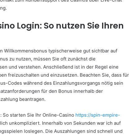
ung.
o Login: So nutzen Sie Ihren
en Willkommensbonus typischerweise gut sichtbar auf
nus zu nutzen, müssen Sie oft zunächst die
n und verstehen. Anschließend ist in der Regel eine
en freizuschalten und einzusetzen. Beachten Sie, dass für
nus-Codes während des Einzahlungsvorgangs nötig sein
satzanforderungen für den Bonus innerhalb der
szahlung beantragen.
: So starten Sie Ihr Online-Casino
https://spin-empire-
lich unkompliziert. Innerhalb von Sekunden war ich auf
ngsspielen loslegen. Die Auszahlungen sind schnell und