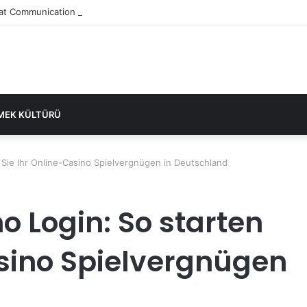
at Communication Feels Fluid in English on Lusy.chat
MEK KÜLTÜRÜ
 Sie Ihr Online-Casino Spielvergnügen in Deutschland
o Login: So starten
asino Spielvergnügen