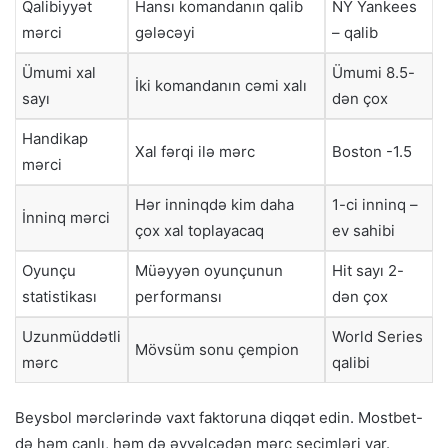
Qalibiyyət
Hansı komandanın qalib
NY Yankees
mərci
gələcəyi
– qalib
Ümumi xal
Ümumi 8.5-
İki komandanın cəmi xalı
sayı
dən çox
Handikap
Xal fərqi ilə mərc
Boston -1.5
mərci
Hər inninqdə kim daha
1-ci inninq –
İnninq mərci
çox xal toplayacaq
ev sahibi
Oyunçu
Müəyyən oyunçunun
Hit sayı 2-
statistikası
performansı
dən çox
Uzunmüddətli
World Series
Mövsüm sonu çempion
mərc
qalibi
Beysbol mərclərində vaxt faktoruna diqqət edin. Mostbet-
də həm canlı, həm də əvvəlcədən mərc seçimləri var.