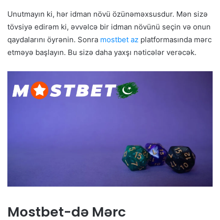
Unutmayın ki, hər idman növü özünəməxsusdur. Mən sizə
tövsiyə edirəm ki, əvvəlcə bir idman növünü seçin və onun
qaydalarını öyrənin. Sonra
mostbet az
platformasında mərc
etməyə başlayın. Bu sizə daha yaxşı nəticələr verəcək.
Mostbet-də Mərc