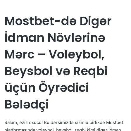
e-
posta
Mostbet-də Digər
göndermek
İdman Növlərinə
Mərc – Voleybol,
Beysbol və Reqbi
üçün Öyrədici
Bələdçi
Salam, əziz oxucu! Bu dərsimizdə sizinlə birlikdə Mostbet
platformasında voleybol, beysbol, reqbi kimi digər idman