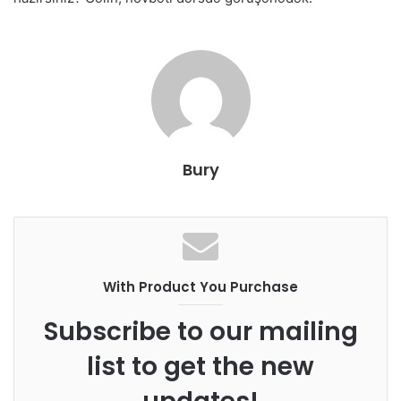
Bury
With Product You Purchase
Subscribe to our mailing
list to get the new