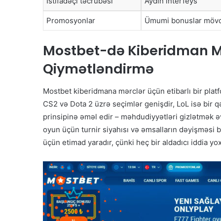
İstifadəçi təcrübəsi
Aydın interfeys
Promosyonlar
Ümumi bonuslar möv
Mostbet-də Kiberidman M
Qiymətləndirmə
Mostbet kiberidmana mərclər üçün etibarlı bir platf
CS2 və Dota 2 üzrə seçimlər genişdir, LoL isə bir qəd
prinsipinə əməl edir – məhdudiyyətləri gizlətmək əv
oyun üçün turnir siyahısı və əmsalların dəyişməsi
üçün etimad yaradır, çünki heç bir aldadıcı iddia yo