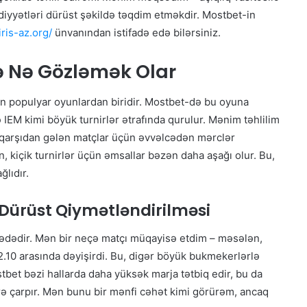
yyətləri dürüst şəkildə təqdim etməkdir. Mostbet-in
ris-az.org/
ünvanından istifadə edə bilərsiniz.
ə Nə Gözləmək Olar
n populyar oyunlardan biridir. Mostbet-də bu oyuna
EM kimi böyük turnirlər ətrafında qurulur. Mənim təhlilim
ə qarşıdan gələn matçlar üçün əvvəlcədən mərclər
 kiçik turnirlər üçün əmsallar bəzən daha aşağı olur. Bu,
ğlıdır.
Dürüst Qiymətləndirilməsi
ədədir. Mən bir neçə matçı müqayisə etdim – məsələn,
 2.10 arasında dəyişirdi. Bu, digər böyük bukmekerlərlə
tbet bəzi hallarda daha yüksək marja tətbiq edir, bu da
rə çarpır. Mən bunu bir mənfi cəhət kimi görürəm, ancaq