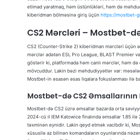
etimad yaratmaq, həm üstünlükləri, həm də məhdudi
kiberidman bölməsinə giriş üçün
https://mostbet-gi
CS2 Mərcləri – Mostbet-d
CS2 (Counter-Strike 2) kiberidman mərcləri üçün ə
mərclər adətən ESL Pro League, BLAST Premier və I
göstərir ki, platformada həm canlı mərclər, həm d
mövcuddur. Lakin bəzi məhdudiyyətlər var: məsələn,
Mostbet-in əsasən əsas liqalara fokuslanması ilə ba
Mostbet-də CS2 Əmsallarının 
Mostbet-də CS2 üzrə əmsallar bazarda orta səviyy
2024-cü il IEM Katowice finalında əmsallar 1.85 ilə
təxminən eynidir. Lakin qeyd etmək vacibdir ki, Mos
xüsusilə az bilinən komandaların oyunlarında nəzə