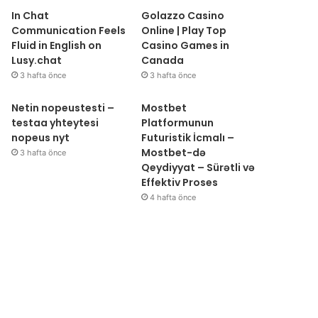
In Chat
Golazzo Casino
Communication Feels
Online | Play Top
Fluid in English on
Casino Games in
Lusy.chat
Canada
3 hafta önce
3 hafta önce
Netin nopeustesti –
Mostbet
testaa yhteytesi
Platformunun
nopeus nyt
Futuristik İcmalı –
Mostbet-də
3 hafta önce
Qeydiyyat – Sürətli və
Effektiv Proses
4 hafta önce