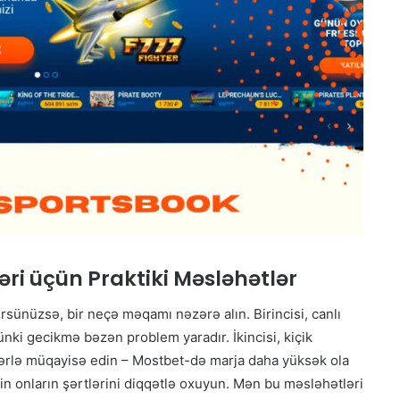
i üçün Praktiki Məsləhətlər
nüzsə, bir neçə məqamı nəzərə alın. Birincisi, canlı
çünki gecikmə bəzən problem yaradır. İkincisi, kiçik
lərlə müqayisə edin – Mostbet-də marja daha yüksək ola
in onların şərtlərini diqqətlə oxuyun. Mən bu məsləhətləri