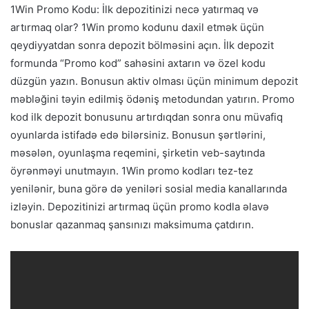
1Win Promo Kodu: İlk depozitinizi necə yatırmaq və
artırmaq olar? 1Win promo kodunu daxil etmək üçün
qeydiyyatdan sonra depozit bölməsini açın. İlk depozit
formunda “Promo kod” sahəsini axtarın və özel kodu
düzgün yazın. Bonusun aktiv olması üçün minimum depozit
məbləğini təyin edilmiş ödəniş metodundan yatırın. Promo
kod ilk depozit bonusunu artırdıqdan sonra onu müvafiq
oyunlarda istifadə edə bilərsiniz. Bonusun şərtlərini,
məsələn, oyunlaşma reqemini, şirketin veb-saytında
öyrənməyi unutmayın. 1Win promo kodları tez-tez
yenilənir, buna görə də yeniləri sosial media kanallarında
izləyin. Depozitinizi artırmaq üçün promo kodla əlavə
bonuslar qazanmaq şansınızı maksimuma çatdırın.