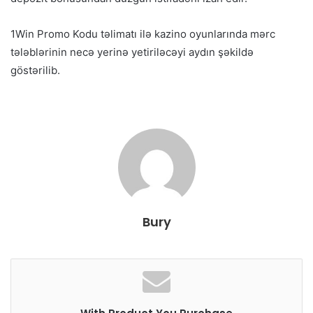
1Win Promo Kodu təlimatı ilə kazino oyunlarında mərc
tələblərinin necə yerinə yetiriləcəyi aydın şəkildə
göstərilib.
Bury