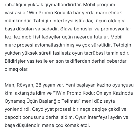
rahatlığını yüksək qiymətləndirirlər. Mobil proqram
vasitəsilə 1Win Promo Kodu ilə hər yerdə mərc etmək
mümkündür. Tətbiqin interfeysi istifadəçi üçün olduqca
başa düşülən və sadədir. Əlavə bonuslar və promosyonlar
tez-tez mobil istifadəçilər üçün nəzərdə tutulur. Mobil
mərc prosesi avtomatlaşdırılmış və çox sürətlidir. Tətbiqin
yükdən yüksək sürəti fasiləsiz oyun təcrübəsi təmin edir.
Bildirişlər vasitəsilə ən son təkliflərdən dərhal xəbərdar
olmaq olar.
Mən, Rövşən, 28 yaşım var. Yeni başlayan kazino oyunçusu
kimi axtarışda idim və “1Win Promo Kodu: Onlayn Kazinoda
Oynamaq Üçün Başlanğıc Təlimatı” məni düz sayta
yönləndirdi. Qeydiyyat prosesi bir neçə dəqiqə çəkdi və
depozit bonusunu dərhal aldım. Oyun interfeysi aydın və
başa düşüləndir, mənə çox kömək etdi.