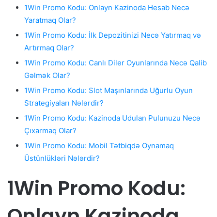
1Win Promo Kodu: Onlayn Kazinoda Hesab Necə
Yaratmaq Olar?
1Win Promo Kodu: İlk Depozitinizi Necə Yatırmaq və
Artırmaq Olar?
1Win Promo Kodu: Canlı Diler Oyunlarında Necə Qalib
Gəlmək Olar?
1Win Promo Kodu: Slot Maşınlarında Uğurlu Oyun
Strategiyaları Nələrdir?
1Win Promo Kodu: Kazinoda Udulan Pulunuzu Necə
Çıxarmaq Olar?
1Win Promo Kodu: Mobil Tətbiqdə Oynamaq
Üstünlükləri Nələrdir?
1Win Promo Kodu:
Onlayn Kazinoda