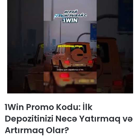
1Win Promo Kodu: İlk
Depozitinizi Necə Yatırmaq və
Artırmaq Olar?