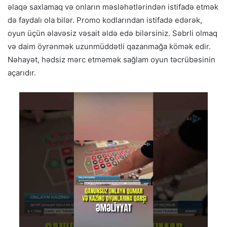
əlaqə saxlamaq və onların məsləhətlərindən istifadə etmək
də faydalı ola bilər. Promo kodlarından istifadə edərək,
oyun üçün əlavəsiz vəsait əldə edə bilərsiniz. Səbrli olmaq
və daim öyrənmək uzunmüddətli qazanmağa kömək edir.
Nəhayət, hədsiz mərc etməmək sağlam oyun təcrübəsinin
açarıdır.