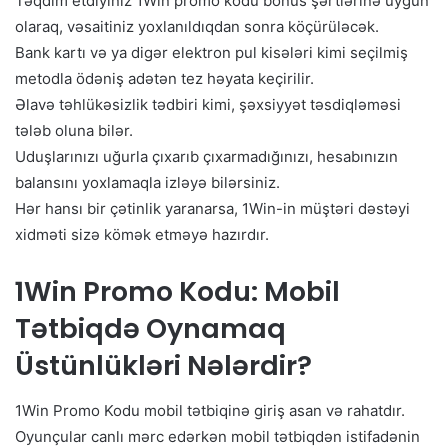
Təqdim etdiyiniz 1Win promo kodu bonus şərtlərinə uyğun
olaraq, vəsaitiniz yoxlanıldıqdan sonra köçürüləcək.
Bank kartı və ya digər elektron pul kisələri kimi seçilmiş
metodla ödəniş adətən tez həyata keçirilir.
Əlavə təhlükəsizlik tədbiri kimi, şəxsiyyət təsdiqləməsi
tələb oluna bilər.
Uduşlarınızı uğurla çıxarıb çıxarmadığınızı, hesabınızın
balansını yoxlamaqla izləyə bilərsiniz.
Hər hansı bir çətinlik yaranarsa, 1Win-in müştəri dəstəyi
xidməti sizə kömək etməyə hazırdır.
1Win Promo Kodu: Mobil
Tətbiqdə Oynamaq
Üstünlükləri Nələrdir?
1Win Promo Kodu mobil tətbiqinə giriş asan və rahatdır.
Oyunçular canlı mərc edərkən mobil tətbiqdən istifadənin