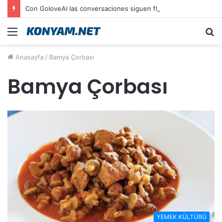
Con GoloveAI las conversaciones siguen fluidas y dinámicas | IA conversacional
Menü
A
y
Anasayfa
/
Bamya Çorbası
...
Bamya Çorbası
YEMEK KÜLTÜRÜ