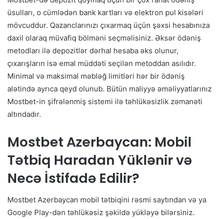
üsulları, o cümlədən bank kartları və elektron pul kisələri
mövcuddur. Qazanclarınızı çıxarmaq üçün şəxsi hesabınıza
daxil olaraq müvafiq bölməni seçməlisiniz. Əksər ödəniş
metodları ilə depozitlər dərhal hesaba əks olunur,
çıxarışların isə emal müddəti seçilən metoddan asılıdır.
Minimal və maksimal məbləğ limitləri hər bir ödəniş
alətində ayrıca qeyd olunub. Bütün maliyyə əməliyyatlarınız
Mostbet-in şifrələnmiş sistemi ilə təhlükəsizlik zəmanəti
altındadır.
Mostbet Azerbaycan: Mobil
Tətbiq Haradan Yüklənir və
Necə İstifadə Edilir?
Mostbet Azerbaycan mobil tətbiqini rəsmi saytından və ya
Google Play-dən təhlükəsiz şəkildə yükləyə bilərsiniz.