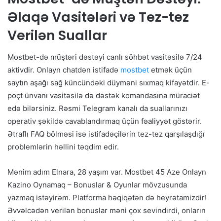
Əlaqə Vasitələri və Tez-tez
Verilən Suallar
Mostbet-də müştəri dəstəyi canlı söhbət vasitəsilə 7/24
aktivdir. Onlayn chatdən istifadə
mostbet
etmək üçün
saytın aşağı sağ küncündəki düyməni sıxmaq kifayətdir. E-
poçt ünvanı vasitəsilə də dəstək komandasına müraciət
edə bilərsiniz. Rəsmi Telegram kanalı da suallarınızı
operativ şəkildə cavablandırmaq üçün fəaliyyət göstərir.
Ətraflı FAQ bölməsi isə istifadəçilərin tez-tez qarşılaşdığı
problemlərin həllini təqdim edir.
Mənim adım Elnara, 28 yaşım var. Mostbet 45 Aze Onlayn
Kazino Oynamaq – Bonuslar & Oyunlar mövzusunda
yazmaq istəyirəm. Platforma həqiqətən də heyrətamizdir!
Əvvəlcədən verilən bonuslar məni çox sevindirdi, onların