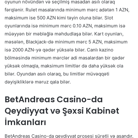
oyunun növündən və seçilmiş masadan asılı olaraq
fərqlənir. Rulet masalarında minimum mərc adətən 1 AZN,
maksimum ise 500 AZN kimi təyin oluna bilər. Slot
oyunlarında isə minimum mərc 0.10 AZN, maksimum isə
müəyyən bir məbləğlə məhdudlaşa bilər. Kart oyunları,
məsələn, Blackjack-də minimum mərc 5 AZN, maksimum
isə 2000 AZN-yə qədər yüksələ bilər. Canlı kazino
bölməsində minimum mərclər adi masalardan bir qədər
yüksək olmaqla, maksimum limitlər də daha yüksək ola
bilər. Oyundan asılı olaraq, bu limitlər müvəqqəti
dəyişikliklərə məruz qala bilər.
BetAndreas Casino-da
Qeydiyyat və Şəxsi Kabinət
İmkanları
BetAndreas Casino-da qeydiyyat prosesi sürətli və asandır,