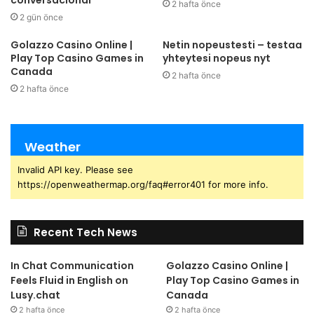
2 hafta önce
2 gün önce
Golazzo Casino Online |
Netin nopeustesti – testaa
Play Top Casino Games in
yhteytesi nopeus nyt
Canada
2 hafta önce
2 hafta önce
Weather
Invalid API key. Please see
https://openweathermap.org/faq#error401 for more info.
Recent Tech News
In Chat Communication
Golazzo Casino Online |
Feels Fluid in English on
Play Top Casino Games in
Lusy.chat
Canada
2 hafta önce
2 hafta önce