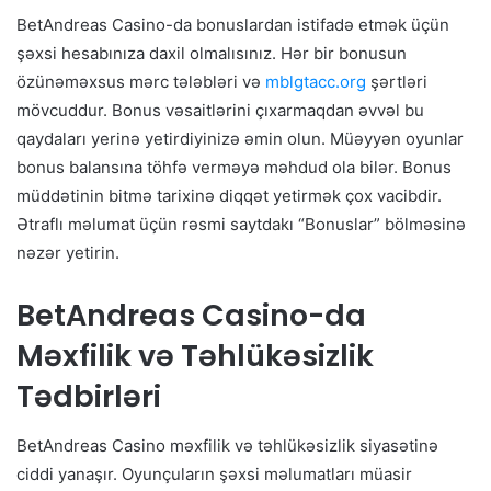
BetAndreas Casino-da bonuslardan istifadə etmək üçün
şəxsi hesabınıza daxil olmalısınız. Hər bir bonusun
özünəməxsus mərc tələbləri və
mblgtacc.org
şərtləri
mövcuddur. Bonus vəsaitlərini çıxarmaqdan əvvəl bu
qaydaları yerinə yetirdiyinizə əmin olun. Müəyyən oyunlar
bonus balansına töhfə verməyə məhdud ola bilər. Bonus
müddətinin bitmə tarixinə diqqət yetirmək çox vacibdir.
Ətraflı məlumat üçün rəsmi saytdakı “Bonuslar” bölməsinə
nəzər yetirin.
BetAndreas Casino-da
Məxfilik və Təhlükəsizlik
Tədbirləri
BetAndreas Casino məxfilik və təhlükəsizlik siyasətinə
ciddi yanaşır. Oyunçuların şəxsi məlumatları müasir