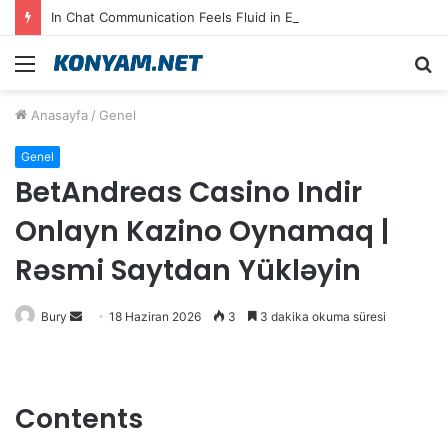
In Chat Communication Feels Fluid in English on Lusy.chat
Menü
A
y
Anasayfa
/
Genel
...
Genel
BetAndreas Casino Indir
Onlayn Kazino Oynamaq |
Rəsmi Saytdan Yükləyin
Bir
Bury
18 Haziran 2026
3
3 dakika okuma süresi
e-
posta
göndermek
Contents