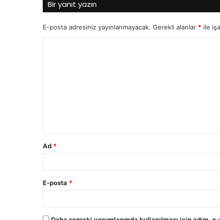
Bir yanıt yazın
E-posta adresiniz yayınlanmayacak.
Gerekli alanlar
*
ile iş
Y
o
r
u
m
*
Ad
*
E-posta
*
Daha sonraki yorumlarımda kullanılması için adım, e-