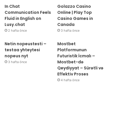
In Chat
Golazzo Casino
Communication Feels
Online | Play Top
Fluid in English on
Casino Games in
Lusy.chat
Canada
2 hafta önce
3 hafta önce
Netin nopeustesti –
Mostbet
testaa yhteytesi
Platformunun
nopeus nyt
Futuristik İcmalı –
Mostbet-də
3 hafta önce
Qeydiyyat – Sürətli və
Effektiv Proses
4 hafta önce