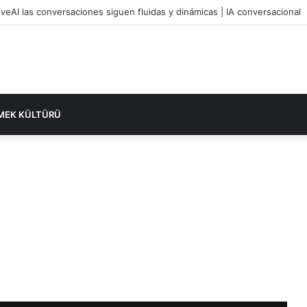
veAI las conversaciones siguen fluidas y dinámicas | IA conversacional
MEK KÜLTÜRÜ