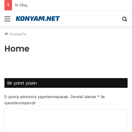
In Chat Communication Feels Fluid in English on Lusy.chat
Menü
A
y
Anasayfa
...
Home
Bir yanıt yazın
E-posta adresiniz yayınlanmayacak.
Gerekli alanlar
*
ile
işaretlenmişlerdir
Y
o
r