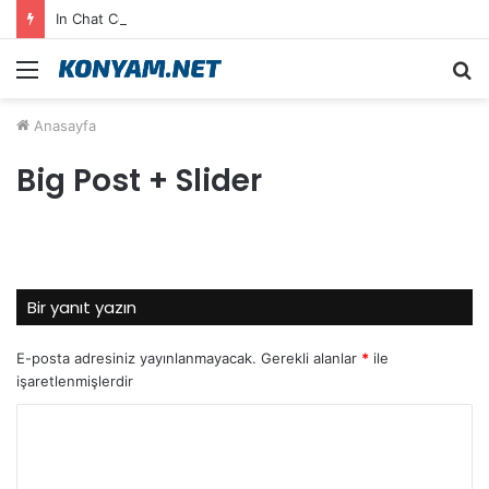
In Chat Communication Feels Fluid in English on Lusy.chat
Menü
A
y
Anasayfa
...
Big Post + Slider
Bir yanıt yazın
E-posta adresiniz yayınlanmayacak.
Gerekli alanlar
*
ile
işaretlenmişlerdir
Y
o
r