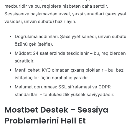
məcburidir və bu, rəqiblərə nisbətən daha sərtdir.
Sessiyanıza başlamazdan əvvəl, şəxsi sənədləri (şəxsiyyət
vəsiqəsi, ünvan sübutu) hazırlayın.
Doğrulama addımları: Şəxsiyyət sənədi, ünvan sübutu,
özünü çək (selfie).
Müddət: 24 saat ərzində təsdiqlənir – bu, rəqiblərdən
sürətlidir.
Mənfi cəhət: KYC olmadan çıxarış bloklanır – bu, bəzi
istifadəçilər üçün narahatlıq yaradır.
Məlumat qorunması: SSL şifrələməsi və GDPR
standartları – təhlükəsizlik yüksək səviyyədədir.
Mostbet Dəstək – Sessiya
Problemlərini Həll Et