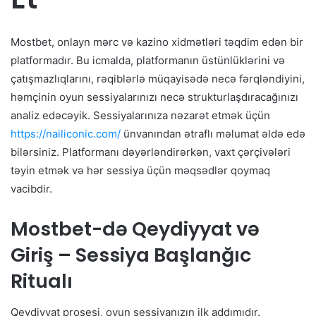
Mostbet, onlayn mərc və kazino xidmətləri təqdim edən bir
platformadır. Bu icmalda, platformanın üstünlüklərini və
çatışmazlıqlarını, rəqiblərlə müqayisədə necə fərqləndiyini,
həmçinin oyun sessiyalarınızı necə strukturlaşdıracağınızı
analiz edəcəyik. Sessiyalarınıza nəzarət etmək üçün
https://nailiconic.com/
ünvanından ətraflı məlumat əldə edə
bilərsiniz. Platformanı dəyərləndirərkən, vaxt çərçivələri
təyin etmək və hər sessiya üçün məqsədlər qoymaq
vacibdir.
Mostbet-də Qeydiyyat və
Giriş – Sessiya Başlanğıc
Ritualı
Qeydiyyat prosesi, oyun sessiyanızın ilk addımıdır.