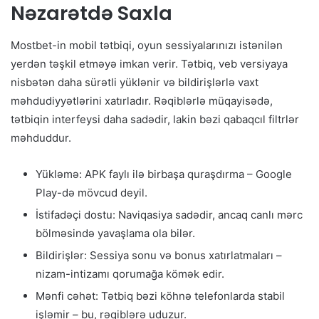
Nəzarətdə Saxla
Mostbet-in mobil tətbiqi, oyun sessiyalarınızı istənilən
yerdən təşkil etməyə imkan verir. Tətbiq, veb versiyaya
nisbətən daha sürətli yüklənir və bildirişlərlə vaxt
məhdudiyyətlərini xatırladır. Rəqiblərlə müqayisədə,
tətbiqin interfeysi daha sadədir, lakin bəzi qabaqcıl filtrlər
məhduddur.
Yükləmə: APK faylı ilə birbaşa quraşdırma – Google
Play-də mövcud deyil.
İstifadəçi dostu: Naviqasiya sadədir, ancaq canlı mərc
bölməsində yavaşlama ola bilər.
Bildirişlər: Sessiya sonu və bonus xatırlatmaları –
nizam-intizamı qorumağa kömək edir.
Mənfi cəhət: Tətbiq bəzi köhnə telefonlarda stabil
işləmir – bu, rəqiblərə uduzur.