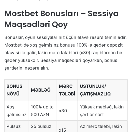
Mostbet Bonusları – Sessiya
Məqsədləri Qoy
Bonuslar, oyun sessiyalarınız üçün əlavə resurs təmin edir.
Mostbet-də xoş gəlmisinz bonusu 100%-ə qədər depozit
əlavəsi ilə gəlir, lakin mərc tələbləri (x30) rəqiblərdən bir
qədər yüksəkdir. Sessiya məqsədləri qoyarkən, bonus
şərtlərini nəzərə alın.
BONUS
MƏRC
ÜSTÜNLÜK/
MƏBLƏĞ
NÖVÜ
TƏLƏBI
ÇATIŞMAZLIQ
Xoş
100% up to
Yüksək məbləğ, lakin
x30
gəlmisinz
500 AZN
şərtlər sərt
Pulsuz
25 pulsuz
Az mərc tələbi, lakin
x15