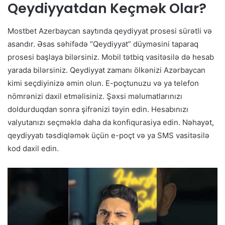
Qeydiyyatdan Keçmək Olar?
Mostbet Azerbaycan saytında qeydiyyat prosesi sürətli və
asandır. Əsas səhifədə “Qeydiyyat” düyməsini taparaq
prosesi başlaya bilərsiniz. Mobil tətbiq vasitəsilə də hesab
yarada bilərsiniz. Qeydiyyat zamanı ölkənizi Azərbaycan
kimi seçdiyinizə əmin olun. E-poçtunuzu və ya telefon
nömrənizi daxil etməlisiniz. Şəxsi məlumatlarınızı
doldurduqdan sonra şifrənizi təyin edin. Hesabınızı
valyutanızı seçməklə daha da konfiqurasiya edin. Nəhayət,
qeydiyyatı təsdiqləmək üçün e-poçt və ya SMS vasitəsilə
kod daxil edin.