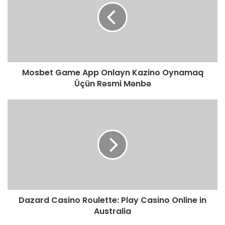
Mosbet Game App Onlayn Kazino Oynamaq
Üçün Rəsmi Mənbə
Dazard Casino Roulette: Play Casino Online in
Australia