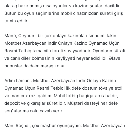
olaraq hazırlanmış qısa oyunlar və kazino şouları daxildir.
Bütün bu oyun seçimlərinə mobil cihazınızdan sürətli giriş
təmin edilir.
Mənə, Ceyhun , bir çox onlayn kazinoları sınadım, lakin
Mostbet Azerbaycan Indir Onlayn Kazino Oynamaq Üçün
Rəsmi Tətbiq tamamilə fərqli səviyyədədir. Oyunların sürəti
və canlı diler bölməsinin keyfiyyəti heyranedici idi. Əlavə
bonuslar da daim maraqlı olur.
Adım Ləman . Mostbet Azerbaycan Indir Onlayn Kazino
Oynamaq Üçün Rəsmi Tətbiqi ilk dəfə dostum tövsiyə etdi
və mən çox razı qaldım. Mobil tətbiq həqiqətən rahatdır,
depozit və çıxarışlar sürətlidir. Müştəri dəstəyi hər dəfə
sorğularıma cəld cavab verir.
Mən, Rəşad , çox məşhur oyunçuyam. Mostbet Azerbaycan