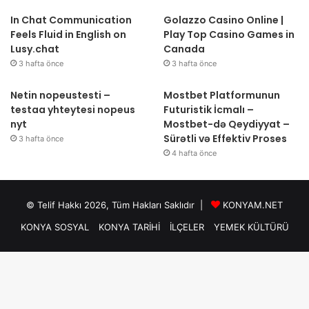
In Chat Communication
Golazzo Casino Online |
Feels Fluid in English on
Play Top Casino Games in
Lusy.chat
Canada
3 hafta önce
3 hafta önce
Netin nopeustesti –
Mostbet Platformunun
testaa yhteytesi nopeus
Futuristik İcmalı –
nyt
Mostbet-də Qeydiyyat –
Sürətli və Effektiv Proses
3 hafta önce
4 hafta önce
© Telif Hakkı 2026, Tüm Hakları Saklıdır |
KONYAM.NET
KONYA SOSYAL
KONYA TARİHİ
İLÇELER
YEMEK KÜLTÜRÜ