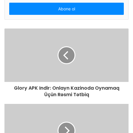
adresinizi
giriniz
Glory APK Indir: Onlayn Kazinoda Oynamaq
Üçün Rəsmi Tətbiq