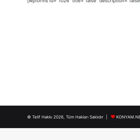
[wpforms id=”1026″ title=”false” description=”false
© Telif Hakkı 2026, Tüm Hakları Saklıdır |
KONYAM.N