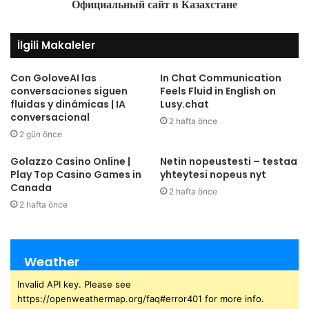
Официальный сайт в Казахстане
İlgili Makaleler
Con GoloveAI las
In Chat Communication
conversaciones siguen
Feels Fluid in English on
fluidas y dinámicas | IA
Lusy.chat
conversacional
2 hafta önce
2 gün önce
Golazzo Casino Online |
Netin nopeustesti – testaa
Play Top Casino Games in
yhteytesi nopeus nyt
Canada
2 hafta önce
2 hafta önce
Weather
Invalid API key. Please see
https://openweathermap.org/faq#error401 for more info.