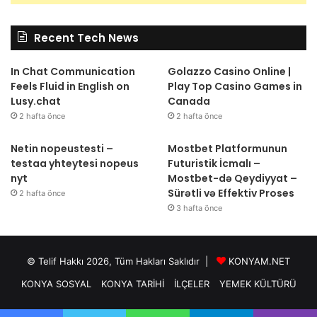
Recent Tech News
In Chat Communication
Golazzo Casino Online |
Feels Fluid in English on
Play Top Casino Games in
Lusy.chat
Canada
2 hafta önce
2 hafta önce
Netin nopeustesti –
Mostbet Platformunun
testaa yhteytesi nopeus
Futuristik İcmalı –
nyt
Mostbet-də Qeydiyyat –
Sürətli və Effektiv Proses
2 hafta önce
3 hafta önce
© Telif Hakkı 2026, Tüm Hakları Saklıdır |
KONYAM.NET
KONYA SOSYAL
KONYA TARİHİ
İLÇELER
YEMEK KÜLTÜRÜ