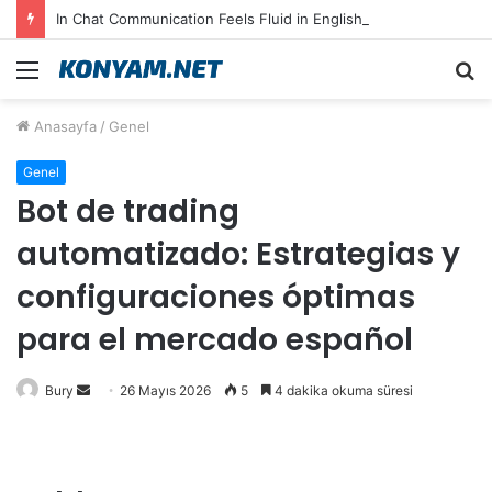
In Chat Communication Feels Fluid in English on Lusy.chat
Menü
A
y
Anasayfa
/
Genel
...
Genel
Bot de trading
automatizado: Estrategias y
configuraciones óptimas
para el mercado español
Bir
Bury
26 Mayıs 2026
5
4 dakika okuma süresi
e-
posta
göndermek