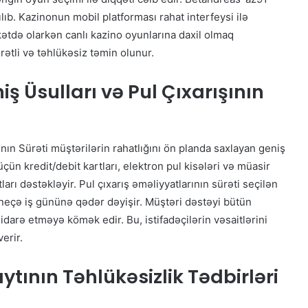
lıb. Kazinonun mobil platforması rahat interfeysi ilə
ətdə olarkən canlı kazino oyunlarına daxil olmaq
ətli və təhlükəsiz təmin olunur.
 Üsulları və Pul Çıxarışının
ın Sürəti müştərilərin rahatlığını ön planda saxlayan geniş
çün kredit/debit kartları, elektron pul kisələri və müasir
ları dəstəkləyir. Pul çıxarış əməliyyatlarının sürəti seçilən
 neçə iş gününə qədər dəyişir. Müştəri dəstəyi bütün
 idarə etməyə kömək edir. Bu, istifadəçilərin vəsaitlərini
erir.
tının Təhlükəsizlik Tədbirləri