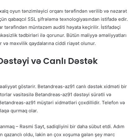
alq oyun tənzimləyici orqanı tərəfindən verilib və nəzarət
ün qabaqcıl SSL şifrələmə texnologiyasından istifadə edir.
r tərəfindən müntəzəm auditi həyata keçirilir. İstifadəçi
lükəsizlik tədbirləri ilə qorunur. Bütün maliyyə əməliyyatları
ir və məxvilik qaydalarına ciddi riayət olunur.
əstəyi və Canlı Dəstək
liyyət göstərir. Betandreas-az91 canlı dəstək xidməti bir
lar vasitəsilə Betandreas-az91 dəstəyi sürətli və
 Betandreas-az91 müştəri xidmətləri çoxdillidir. Telefon və
əlaqə qurmaq olar.
maq – Rəsmi Sayt, sadiqliyini bir daha sübut etdi. Adım
an qazanclı oldu, lakin ən çox xoşuma gələn şey mərc