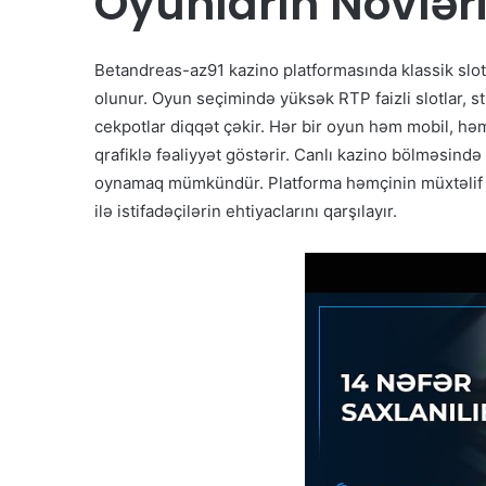
Oyunların Növləri
Betandreas-az91 kazino platformasında klassik slotla
olunur. Oyun seçimində yüksək RTP faizli slotlar, s
cekpotlar diqqət çəkir. Hər bir oyun həm mobil, həm
qrafiklə fəaliyyət göstərir. Canlı kazino bölməsində
oynamaq mümkündür. Platforma həmçinin müxtəlif tem
ilə istifadəçilərin ehtiyaclarını qarşılayır.