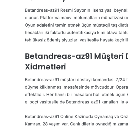
Betandreas-az91 Rəsmi Saytının lisenziyası beynəlx
olunur. Platforma məxvi məlumatların mühafizəsi üç
Oyun ədalətini təmin etmək üçün müstəqil təşkilatla
hesabları iki faktorlu autentifikasiya kimi əlavə təh
təhlükəsiz ödəniş şlyuzları vasitəsilə həyata keçiril
Betandreas-az91 Müştəri D
Xidmətləri
Betandreas-az91 müştəri dəstəyi komandası 7/24 fəa
düymə kliklənməsi məsafəsində mövcuddur. Operator
effektlidir. Hər hansı bir məsələni həll etmək üçün
e-poçt vasitəsilə də Betandreas-az91 kanalları ilə 
Betandreas-az91 Online Kazinoda Oynamaq və Qazan
Kamran, 28 yaşım var. Canlı dilerlə oynadığım zam