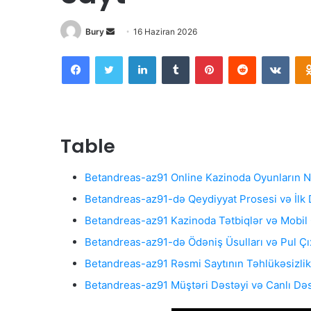
Bir
Bury
16 Haziran 2026
e-
Facebook
Twitter
LinkedIn
Tumblr
Pinterest
Reddit
VKon
posta
göndermek
Table
Betandreas-az91 Online Kazinoda Oyunların Nö
Betandreas-az91-də Qeydiyyat Prosesi və İlk 
Betandreas-az91 Kazinoda Tətbiqlər və Mobil
Betandreas-az91-də Ödəniş Üsulları və Pul Çıx
Betandreas-az91 Rəsmi Saytının Təhlükəsizlik 
Betandreas-az91 Müştəri Dəstəyi və Canlı Dəs