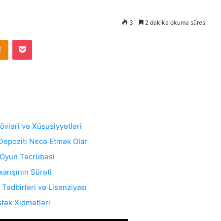
3
2 dakika okuma süresi
takte
Odnoklassniki
Pocket
vləri və Xüsusiyyətləri
Depoziti Necə Etmək Olar
 Oyun Təcrübəsi
arışının Sürəti
Tədbirləri və Lisenziyası
tək Xidmətləri