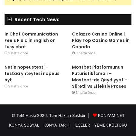
Recent Tech News
In Chat Communication
Golazzo Casino Online |
Feels Fluid in English on
Play Top Casino Games in
Lusy.chat
Canada
2 hafta önce
3 hafta önce
Netin nopeustesti –
Mostbet Platformunun
testaa yhteytesi nopeus
Futuristik İcmalı –
nyt
Mostbet-də Qeydiyyat –
Sürətli və Effektiv Proses
3 hafta önce
3 hafta önce
© Telif Hakkı 2026, Tüm Hakları Saklıdır |
KONYAM.NET
KONYA SOSYAL
KONYA TARİHİ
İLÇELER
YEMEK KÜLTÜRÜ