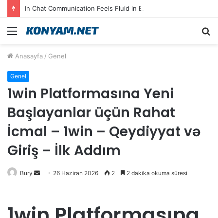
In Chat Communication Feels Fluid in English on Lusy.chat
Menü
A
y
Anasayfa
/
Genel
...
Genel
1win Platformasına Yeni
Başlayanlar üçün Rahat
İcmal – 1win – Qeydiyyat və
Giriş – İlk Addım
Bir
Bury
26 Haziran 2026
2
2 dakika okuma süresi
e-
posta
1win Platformasına
göndermek