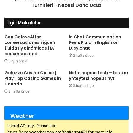
Turnirleri - Necesi Daha Ucuz
İlgili Makaleler
Con GoloveAI las
In Chat Communication
conversaciones siguen
Feels Fluid in English on
fluidas y dinámicas | IA
Lusy.chat
conversacional
2 hafta önce
3 gün önce
Golazzo Casino Online |
Netin nopeustesti – testaa
Play Top Casino Games in
yhteytesi nopeus nyt
Canada
3 hafta önce
3 hafta önce
Weather
Invalid API key. Please see
https://openweathermap.org/faq#error401 for more info.